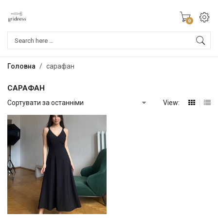
0
Products
search
Головна
/
сарафан
САРАФАН
View: