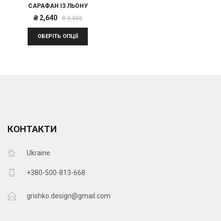
САРАФАН ІЗ ЛЬОНУ
Оригінальна
Поточна
₴
2,640
₴
3,300
ціна:
ціна:
ОБЕРІТЬ ОПЦІЇ
₴ 3,300.
₴ 2,640.
КОНТАКТИ
Ukraine
+380-500-813-668
grishko.design@gmail.com