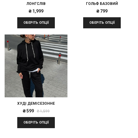
ЛОНГСЛІВ
ГОЛЬФ БАЗОВИЙ
₴
1,999
₴
799
ОБЕРІТЬ ОПЦІЇ
ОБЕРІТЬ ОПЦІЇ
ХУДІ ДЕМІСЕЗОННЕ
Оригінальна
Поточна
₴
599
₴
1,599
ціна:
ціна:
ОБЕРІТЬ ОПЦІЇ
₴ 1,599.
₴ 599.