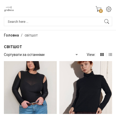
0
Products
search
Головна
/
світшот
СВІТШОТ
View: