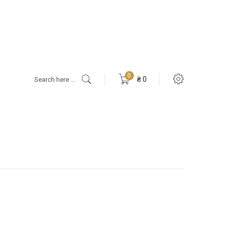
Products
0
₴
0
search