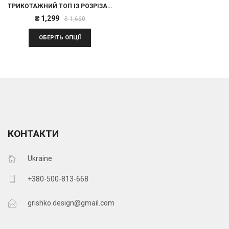
ТРИКОТАЖНИЙ ТОП ІЗ РОЗРІЗАМИ НА ТАЛІЇ
Оригінальна
Поточна
₴
1,299
₴
1,660
ціна:
ціна:
ОБЕРІТЬ ОПЦІЇ
₴ 1,660.
₴ 1,299.
КОНТАКТИ
Ukraine
+380-500-813-668
grishko.design@gmail.com