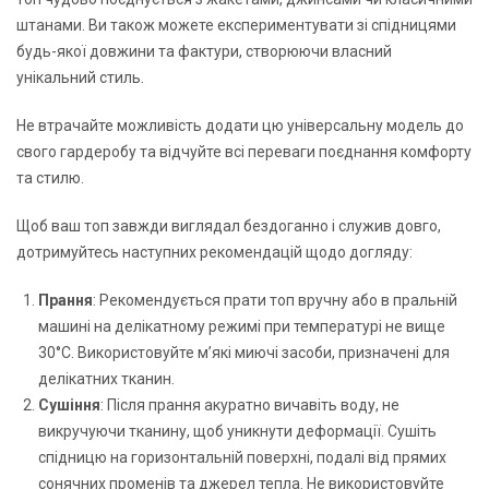
штанами. Ви також можете експериментувати зі спідницями
будь-якої довжини та фактури, створюючи власний
унікальний стиль.
Не втрачайте можливість додати цю універсальну модель до
свого гардеробу та відчуйте всі переваги поєднання комфорту
та стилю.
Щоб ваш топ завжди виглядал бездоганно і служив довго,
дотримуйтесь наступних рекомендацій щодо догляду:
Прання
: Рекомендується прати топ вручну або в пральній
машині на делікатному режимі при температурі не вище
30°C. Використовуйте м’які миючі засоби, призначені для
делікатних тканин.
Сушіння
: Після прання акуратно вичавіть воду, не
викручуючи тканину, щоб уникнути деформації. Сушіть
спідницю на горизонтальній поверхні, подалі від прямих
сонячних променів та джерел тепла. Не використовуйте