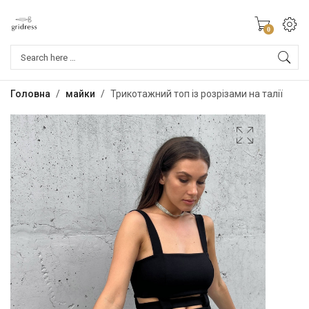
0
Products
search
Головна
/
майки
/
Трикотажний топ із розрізами на талії