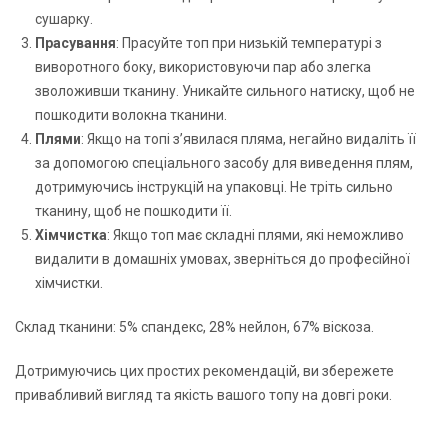
сушарку.
Прасування
: Прасуйте топ при низькій температурі з
виворотного боку, використовуючи пар або злегка
зволоживши тканину. Уникайте сильного натиску, щоб не
пошкодити волокна тканини.
Плями
: Якщо на топі з’явилася пляма, негайно видаліть її
за допомогою спеціального засобу для виведення плям,
дотримуючись інструкцій на упаковці. Не тріть сильно
тканину, щоб не пошкодити її.
Хімчистка
: Якщо топ має складні плями, які неможливо
видалити в домашніх умовах, зверніться до професійної
хімчистки.
Склад тканини: 5% спандекс, 28% нейлон, 67% віскоза.
Дотримуючись цих простих рекомендацій, ви збережете
привабливий вигляд та якість вашого топу на довгі роки.