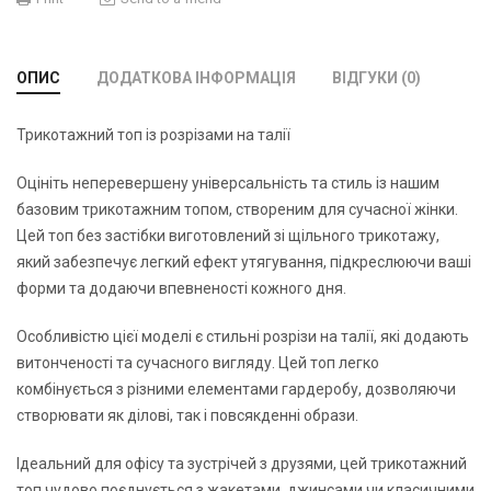
ОПИС
ДОДАТКОВА ІНФОРМАЦІЯ
ВІДГУКИ (0)
Трикотажний топ із розрізами на талії
Оцініть неперевершену універсальність та стиль із нашим
базовим трикотажним топом, створеним для сучасної жінки.
Цей топ без застібки виготовлений зі щільного трикотажу,
який забезпечує легкий ефект утягування, підкреслюючи ваші
форми та додаючи впевненості кожного дня.
Особливістю цієї моделі є стильні розрізи на талії, які додають
витонченості та сучасного вигляду. Цей топ легко
комбінується з різними елементами гардеробу, дозволяючи
створювати як ділові, так і повсякденні образи.
Ідеальний для офісу та зустрічей з друзями, цей трикотажний
топ чудово поєднується з жакетами, джинсами чи класичними