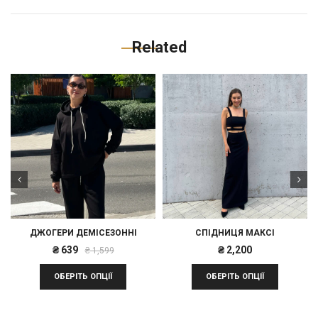
Related
ДЖОГЕРИ ДЕМІСЕЗОННІ
СПІДНИЦЯ МАКСІ
Оригінальна
Поточна
₴
639
₴
2,200
₴
1,599
ціна:
ціна:
ОБЕРІТЬ ОПЦІЇ
ОБЕРІТЬ ОПЦІЇ
₴ 1,599.
₴ 639.