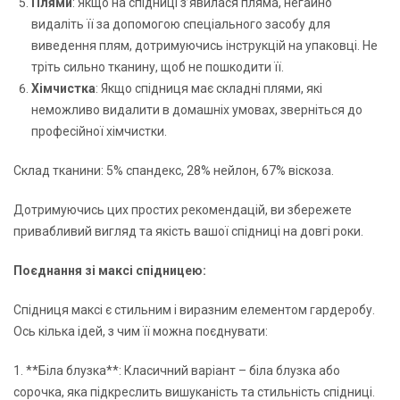
Плями
: Якщо на спідниці з’явилася пляма, негайно
видаліть її за допомогою спеціального засобу для
виведення плям, дотримуючись інструкцій на упаковці. Не
тріть сильно тканину, щоб не пошкодити її.
Хімчистка
: Якщо спідниця має складні плями, які
неможливо видалити в домашніх умовах, зверніться до
професійної хімчистки.
Склад тканини: 5% спандекс, 28% нейлон, 67% віскоза.
Дотримуючись цих простих рекомендацій, ви збережете
привабливий вигляд та якість вашої спідниці на довгі роки.
Поєднання зі максі спідницею:
Спідниця максі є стильним і виразним елементом гардеробу.
Ось кілька ідей, з чим її можна поєднувати:
1. **Біла блузка**: Класичний варіант – біла блузка або
сорочка, яка підкреслить вишуканість та стильність спідниці.