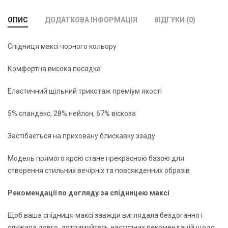
ОПИС
ДОДАТКОВА ІНФОРМАЦІЯ
ВІДГУКИ (0)
Спідниця максі чорного кольору
Комфортна висока посадка
Еластичний щільний трикотаж преміум якості
5% спандекс, 28% нейлон, 67% віскоза
Застібається на приховану блискавку ззаду
Модель прямого крою стане прекрасною базою для
створення стильних вечірніх та повсякденних образів
Рекомендації по догляду за спідницею максі
Щоб ваша спідниця максі завжди виглядала бездоганно і
служила довго, дотримуйтесь наступних рекомендацій щодо