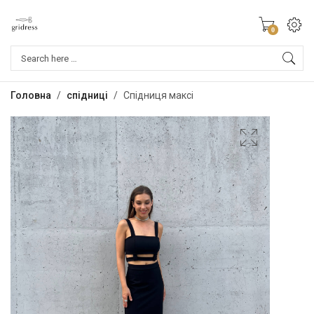
0
Products
search
Головна
/
спідниці
/
Спідниця максі