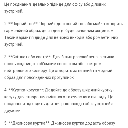
Це поєднання ідеально підійде для офісу або ділових
зустрічей.
2. **Чорний топ**: Чорний однотонний топ або майка створять
гармонійний образ, де спідниця буде основним акцентом.
Такий варіант підійде для вечірніх виходів або романтичних
зустрічей.
3. **Світшот або светр**: Для більш розслабленого стилю
носіть спідницю з об’ємним світшотом або светром
нейтрального кольору. Це створить затишний та модний
образ для повсякденних прогулянок.
4. **Куртка-косуха**: Додайте до образу шкіряний куртку-
косуху для створення сміливого та сучасного вигляду. Це
поєднання підходить для вечірніх заходів або зустрічей з
друзями.
5. **Джинсова куртка**: Джинсова куртка додасть образу