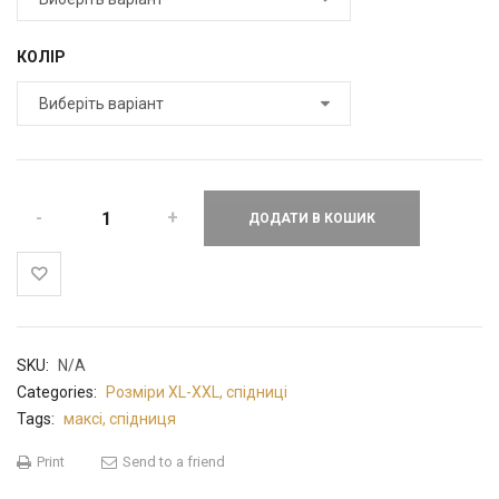
КОЛІР
ДОДАТИ В КОШИК
SKU:
N/A
Categories:
Розміри XL-XXL
,
спідниці
Tags:
максі
,
спідниця
Print
Send to a friend