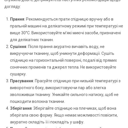
догляду:
Прання
: Рекомендується прати спідницю вручну або в
пральній машині на делікатному режимі при температурі не
вище 30°C. Використовуйте м’які миючі засоби, призначені
для делікатних тканин.
Сушіння
: Після прання акуратно вичавіть воду, не
викручуючи тканину, щоб уникнути деформації. Сушіть
спідницю на горизонтальній поверхні, подалі від прямих
сонячних променів та джерел тепла. Не використовуйте
сушарку.
Прасування
: Прасуйте спідницю при низькій температурі з
виворотного боку, використовуючи пар або злегка
зволоживши тканину. Уникайте сильного натиску, щоб не
пошкодити волокна тканини.
Зберігання
: Зберігайте спідницю на плечиках, щоб вона
зберігала свою форму. Якщо немає можливості повісити,
акуратно складіть її і покладіть у шафу.