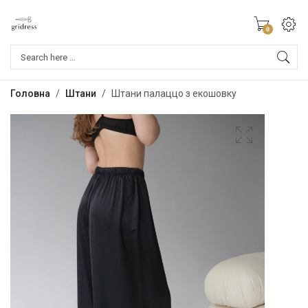
0
Products
search
Головна
/
Штани
/
Штани палаццо з екошовку