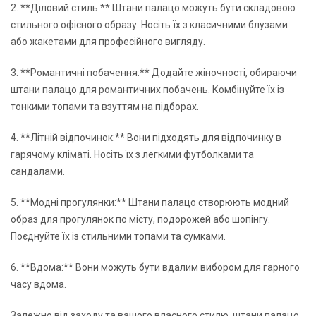
2. **Діловий стиль:** Штани палацо можуть бути складовою
стильного офісного образу. Носіть їх з класичними блузами
або жакетами для професійного вигляду.
3. **Романтичні побачення:** Додайте жіночності, обираючи
штани палацо для романтичних побачень. Комбінуйте їх із
тонкими топами та взуттям на підборах.
4. **Літній відпочинок:** Вони підходять для відпочинку в
гарячому кліматі. Носіть їх з легкими футболками та
сандалами.
5. **Модні прогулянки:** Штани палацо створюють модний
образ для прогулянок по місту, подорожей або шопінгу.
Поєднуйте їх із стильними топами та сумками.
6. **Вдома:** Вони можуть бути вдалим вибором для гарного
часу вдома.
Залежно від заходу та вашого власного стилю, штани палацо