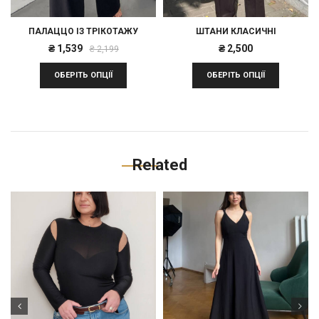
ПАЛАЦЦО ІЗ ТРІКОТАЖУ
ШТАНИ КЛАСИЧНІ
Оригінальна
Поточна
₴
1,539
₴
2,500
₴
2,199
ціна:
ціна:
ОБЕРІТЬ ОПЦІЇ
ОБЕРІТЬ ОПЦІЇ
₴ 2,199.
₴ 1,539.
Related