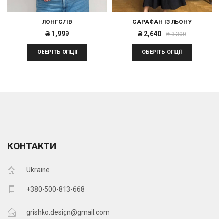
ЛОНГСЛІВ
САРАФАН ІЗ ЛЬОНУ
Оригінал
Поточна
₴
1,999
₴
2,640
₴
3,300
ціна:
ціна:
ОБЕРІТЬ ОПЦІЇ
ОБЕРІТЬ ОПЦІЇ
₴ 3,300.
₴ 2,640.
КОНТАКТИ
Ukraine
+380-500-813-668
grishko.design@gmail.com